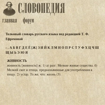
Толковый словарь русского языка под редакцией Т. Ф.
Ефремовой
-
.
А
Б
В
Г
Д
Е
Ё
[Ж]
З
И
Й
К
Л
М
Н
О
П
Р
С
Т
У
Ф
Х
Ц
Ч
Ш
Щ
Ы
Ь
Э
Ю
Я
ЖИВНОСТЬ
живность [живность] ж. 1) а) разг. Мелкие живые существа. б)
Мелкий скот и птица, предназначенные для употребления в
пищу. 2) устар. То же, что: жизнь (3).