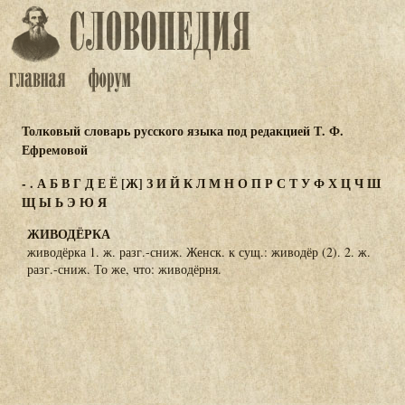
Толковый словарь русского языка под редакцией Т. Ф.
Ефремовой
-
.
А
Б
В
Г
Д
Е
Ё
[Ж]
З
И
Й
К
Л
М
Н
О
П
Р
С
Т
У
Ф
Х
Ц
Ч
Ш
Щ
Ы
Ь
Э
Ю
Я
ЖИВОДЁРКА
живодёрка 1. ж. разг.-сниж. Женск. к сущ.: живодёр (2). 2. ж.
разг.-сниж. То же, что: живодёрня.