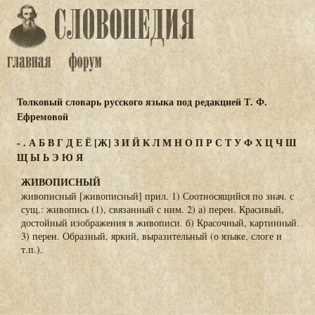
Толковый словарь русского языка под редакцией Т. Ф.
Ефремовой
-
.
А
Б
В
Г
Д
Е
Ё
[Ж]
З
И
Й
К
Л
М
Н
О
П
Р
С
Т
У
Ф
Х
Ц
Ч
Ш
Щ
Ы
Ь
Э
Ю
Я
ЖИВОПИСНЫЙ
живописный [живописный] прил. 1) Соотносящийся по знач. с
сущ.: живопись (1), связанный с ним. 2) а) перен. Красивый,
достойный изображения в живописи. б) Красочный, картинный.
3) перен. Образный, яркий, выразительный (о языке, слоге и
т.п.).