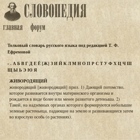
Толковый словарь русского языка под редакцией Т. Ф.
Ефремовой
-
.
А
Б
В
Г
Д
Е
Ё
[Ж]
З
И
Й
К
Л
М
Н
О
П
Р
С
Т
У
Ф
Х
Ц
Ч
Ш
Щ
Ы
Ь
Э
Ю
Я
ЖИВОРОДЯЩИЙ
живородящий [живородящий] прил. 1) Дающий потомство,
которое развивается внутри материнского организма и
рождается в виде более или менее развитого детеныша. 2)
Такой, на надземных органах которого формируются небольшие
зеленые растеньица, падающие на землю и развивающиеся затем
во взрослую особь (о растениях).