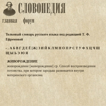
Толковый словарь русского языка под редакцией Т. Ф.
Ефремовой
-
.
А
Б
В
Г
Д
Е
Ё
[Ж]
З
И
Й
К
Л
М
Н
О
П
Р
С
Т
У
Ф
Х
Ц
Ч
Ш
Щ
Ы
Ь
Э
Ю
Я
ЖИВОРОЖДЕНИЕ
живорождение [живорождение] ср. Способ воспроизведения
потомства, при котором зародыш развивается внутри
материнского организма.