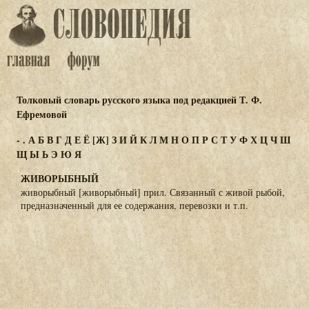
Толковый словарь русского языка под редакцией Т. Ф.
Ефремовой
-
.
А
Б
В
Г
Д
Е
Ё
[Ж]
З
И
Й
К
Л
М
Н
О
П
Р
С
Т
У
Ф
Х
Ц
Ч
Ш
Щ
Ы
Ь
Э
Ю
Я
ЖИВОРЫБНЫЙ
живорыбный [живорыбный] прил. Связанный с живой рыбой,
предназначенный для ее содержания, перевозки и т.п.