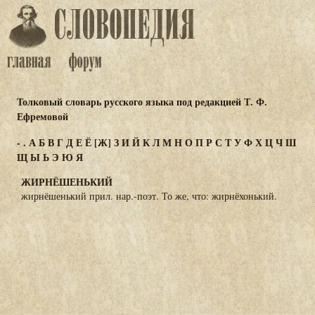
Толковый словарь русского языка под редакцией Т. Ф.
Ефремовой
-
.
А
Б
В
Г
Д
Е
Ё
[Ж]
З
И
Й
К
Л
М
Н
О
П
Р
С
Т
У
Ф
Х
Ц
Ч
Ш
Щ
Ы
Ь
Э
Ю
Я
ЖИРНЁШЕНЬКИЙ
жирнёшенький прил. нар.-поэт. То же, что: жирнёхонький.