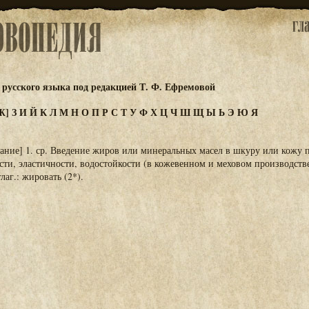
русского языка под редакцией Т. Ф. Ефремовой
Ж]
З
И
Й
К
Л
М
Н
О
П
Р
С
Т
У
Ф
Х
Ц
Ч
Ш
Щ
Ы
Ь
Э
Ю
Я
ние] 1. ср. Введение жиров или минеральных масел в шкуру или кожу п
сти, эластичности, водостойкости (в кожевенном и меховом производстве)
лаг.: жировать (2*).