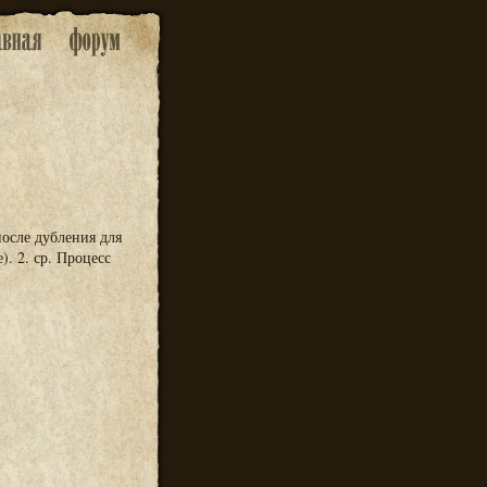
осле дубления для
. 2. ср. Процесс