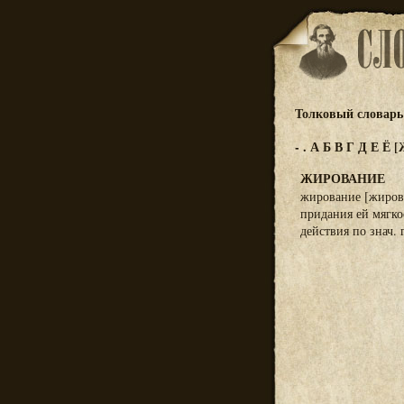
Толковый словарь 
-
.
А
Б
В
Г
Д
Е
Ё
[
ЖИРОВАНИЕ
жирование [жирова
придания ей мягко
действия по знач. г