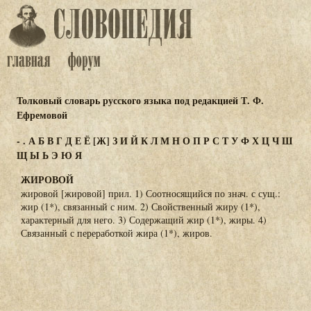
Толковый словарь русского языка под редакцией Т. Ф.
Ефремовой
-
.
А
Б
В
Г
Д
Е
Ё
[Ж]
З
И
Й
К
Л
М
Н
О
П
Р
С
Т
У
Ф
Х
Ц
Ч
Ш
Щ
Ы
Ь
Э
Ю
Я
ЖИРОВОЙ
жировой [жировой] прил. 1) Соотносящийся по знач. с сущ.:
жир (1*), связанный с ним. 2) Свойственный жиру (1*),
характерный для него. 3) Содержащий жир (1*), жиры. 4)
Связанный с переработкой жира (1*), жиров.