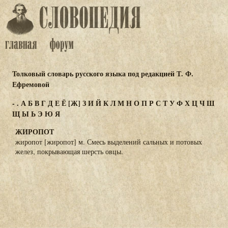
Толковый словарь русского языка под редакцией Т. Ф.
Ефремовой
-
.
А
Б
В
Г
Д
Е
Ё
[Ж]
З
И
Й
К
Л
М
Н
О
П
Р
С
Т
У
Ф
Х
Ц
Ч
Ш
Щ
Ы
Ь
Э
Ю
Я
ЖИРОПОТ
жиропот [жиропот] м. Смесь выделений сальных и потовых
желез, покрывающая шерсть овцы.