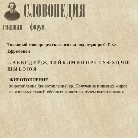
Толковый словарь русского языка под редакцией Т. Ф.
Ефремовой
-
.
А
Б
В
Г
Д
Е
Ё
[Ж]
З
И
Й
К
Л
М
Н
О
П
Р
С
Т
У
Ф
Х
Ц
Ч
Ш
Щ
Ы
Ь
Э
Ю
Я
ЖИРОТОПЛЕНИЕ
жиротопление [жиротопление] ср. Получение пищевых жиров
из жировых тканей убойных животных путем вытапливания.