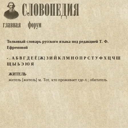
Толковый словарь русского языка под редакцией Т. Ф.
Ефремовой
-
.
А
Б
В
Г
Д
Е
Ё
[Ж]
З
И
Й
К
Л
М
Н
О
П
Р
С
Т
У
Ф
Х
Ц
Ч
Ш
Щ
Ы
Ь
Э
Ю
Я
ЖИТЕЛЬ
житель [житель] м. Тот, кто проживает где-л.; обитатель.