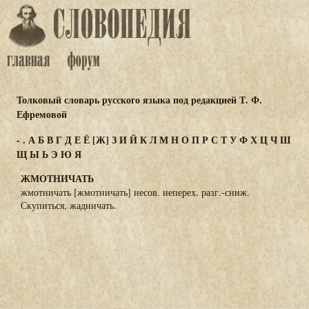
Толковый словарь русского языка под редакцией Т. Ф.
Ефремовой
-
.
А
Б
В
Г
Д
Е
Ё
[Ж]
З
И
Й
К
Л
М
Н
О
П
Р
С
Т
У
Ф
Х
Ц
Ч
Ш
Щ
Ы
Ь
Э
Ю
Я
ЖМОТНИЧАТЬ
жмотничать [жмотничать] несов. неперех. разг.-сниж.
Скупиться, жадничать.