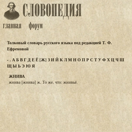
Толковый словарь русского языка под редакцией Т. Ф.
Ефремовой
-
.
А
Б
В
Г
Д
Е
Ё
[Ж]
З
И
Й
К
Л
М
Н
О
П
Р
С
Т
У
Ф
Х
Ц
Ч
Ш
Щ
Ы
Ь
Э
Ю
Я
ЖНИВА
жнива [жнива] ж. То же, что: жнивьё.