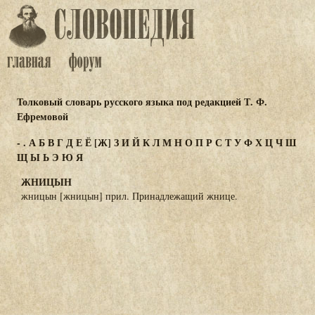
Толковый словарь русского языка под редакцией Т. Ф.
Ефремовой
-
.
А
Б
В
Г
Д
Е
Ё
[Ж]
З
И
Й
К
Л
М
Н
О
П
Р
С
Т
У
Ф
Х
Ц
Ч
Ш
Щ
Ы
Ь
Э
Ю
Я
ЖНИЦЫН
жницын [жницын] прил. Принадлежащий жнице.