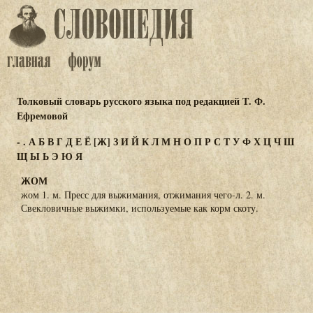
Толковый словарь русского языка под редакцией Т. Ф.
Ефремовой
-
.
А
Б
В
Г
Д
Е
Ё
[Ж]
З
И
Й
К
Л
М
Н
О
П
Р
С
Т
У
Ф
Х
Ц
Ч
Ш
Щ
Ы
Ь
Э
Ю
Я
ЖОМ
жом 1. м. Пресс для выжимания, отжимания чего-л. 2. м.
Свекловичные выжимки, используемые как корм скоту.