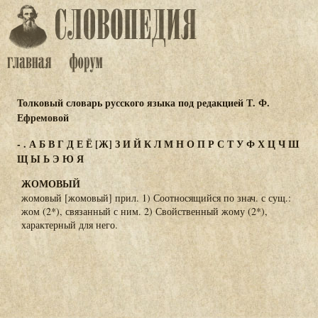
Толковый словарь русского языка под редакцией Т. Ф.
Ефремовой
-
.
А
Б
В
Г
Д
Е
Ё
[Ж]
З
И
Й
К
Л
М
Н
О
П
Р
С
Т
У
Ф
Х
Ц
Ч
Ш
Щ
Ы
Ь
Э
Ю
Я
ЖОМОВЫЙ
жомовый [жомовый] прил. 1) Соотносящийся по знач. с сущ.:
жом (2*), связанный с ним. 2) Свойственный жому (2*),
характерный для него.