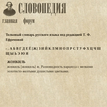
Толковый словарь русского языка под редакцией Т. Ф.
Ефремовой
-
.
А
Б
В
Г
Д
Е
Ё
[Ж]
З
И
Й
К
Л
М
Н
О
П
Р
С
Т
У
Ф
Х
Ц
Ч
Ш
Щ
Ы
Ь
Э
Ю
Я
ЖОНКИЛЬ
жонкиль [жонкиль] ж. Разновидность нарцисса с мелкими
золотисто-желтыми душистыми цветками.