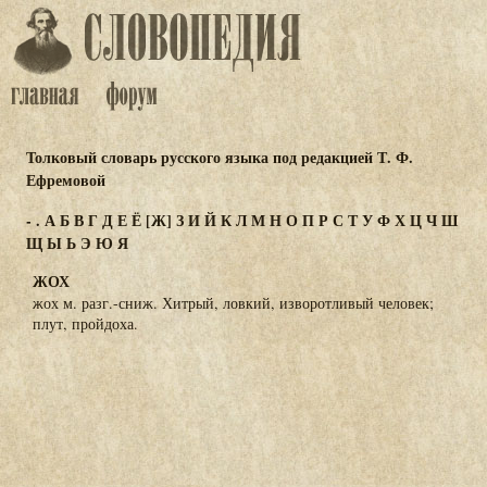
Толковый словарь русского языка под редакцией Т. Ф.
Ефремовой
-
.
А
Б
В
Г
Д
Е
Ё
[Ж]
З
И
Й
К
Л
М
Н
О
П
Р
С
Т
У
Ф
Х
Ц
Ч
Ш
Щ
Ы
Ь
Э
Ю
Я
ЖОХ
жох м. разг.-сниж. Хитрый, ловкий, изворотливый человек;
плут, пройдоха.