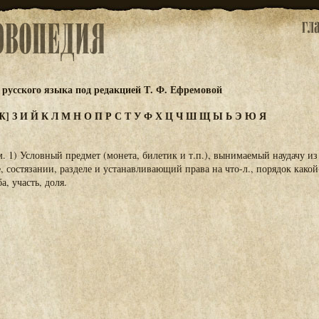
русского языка под редакцией Т. Ф. Ефремовой
Ж]
З
И
Й
К
Л
М
Н
О
П
Р
С
Т
У
Ф
Х
Ц
Ч
Ш
Щ
Ы
Ь
Э
Ю
Я
. 1) Условный предмет (монета, билетик и т.п.), вынимаемый наудачу и
, состязании, разделе и устанавливающий права на что-л., порядок какой-
а, участь, доля.