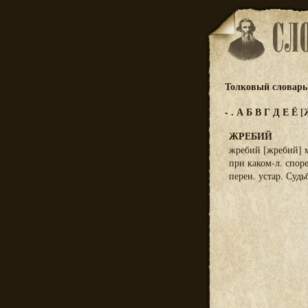
Толковый словарь 
-
.
А
Б
В
Г
Д
Е
Ё
[
ЖРЕБИЙ
жребий [жребий] м
при каком-л. споре
перен. устар. Судьб