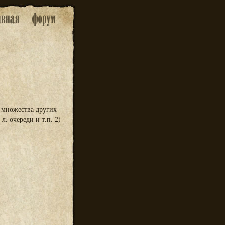
з множества других
л. очереди и т.п. 2)