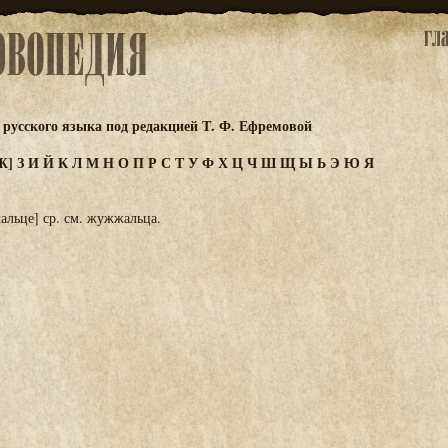
русского языка под редакцией Т. Ф. Ефремовой
Ж]
З
И
Й
К
Л
М
Н
О
П
Р
С
Т
У
Ф
Х
Ц
Ч
Ш
Щ
Ы
Ь
Э
Ю
Я
льце] ср. см. жужжальца.