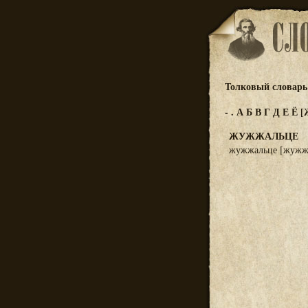
Толковый словарь 
-
.
А
Б
В
Г
Д
Е
Ё
[
ЖУЖЖАЛЬЦЕ
жужжальце [жужжа