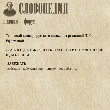
Толковый словарь русского языка под редакцией Т. Ф.
Ефремовой
-
.
А
Б
В
Г
Д
Е
Ё
Ж
[З]
И
Й
К
Л
М
Н
О
П
Р
С
Т
У
Ф
Х
Ц
Ч
Ш
Щ
Ы
Ь
Э
Ю
Я
ЗАБЕЖАТЬ
забежать [забежать] сов. неперех. см. забегать.