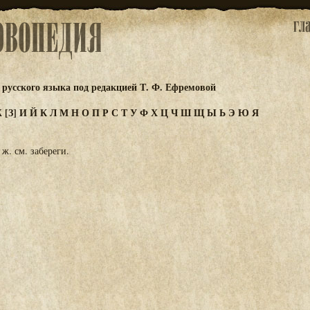
русского языка под редакцией Т. Ф. Ефремовой
Ж
[З]
И
Й
К
Л
М
Н
О
П
Р
С
Т
У
Ф
Х
Ц
Ч
Ш
Щ
Ы
Ь
Э
Ю
Я
 ж. см. забереги.