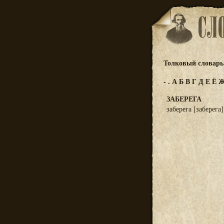
Толковый словарь 
-
.
А
Б
В
Г
Д
Е
Ё
ЗАБЕРЕГА
заберега [заберега]