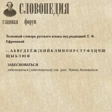
Толковый словарь русского языка под редакцией Т. Ф.
Ефремовой
-
.
А
Б
В
Г
Д
Е
Ё
Ж
[З]
И
Й
К
Л
М
Н
О
П
Р
С
Т
У
Ф
Х
Ц
Ч
Ш
Щ
Ы
Ь
Э
Ю
Я
ЗАБЕСНОВАТЬСЯ
забесноваться [забесноваться] сов. разг. Начать бесноваться.