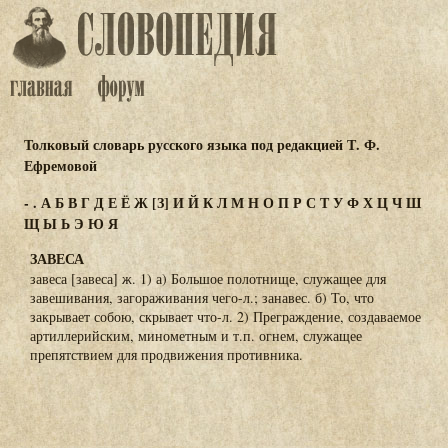
Толковый словарь русского языка под редакцией Т. Ф.
Ефремовой
-
.
А
Б
В
Г
Д
Е
Ё
Ж
[З]
И
Й
К
Л
М
Н
О
П
Р
С
Т
У
Ф
Х
Ц
Ч
Ш
Щ
Ы
Ь
Э
Ю
Я
ЗАВЕСА
завеса [завеса] ж. 1) а) Большое полотнище, служащее для
завешивания, загораживания чего-л.; занавес. б) То, что
закрывает собою, скрывает что-л. 2) Преграждение, создаваемое
артиллерийским, минометным и т.п. огнем, служащее
препятствием для продвижения противника.