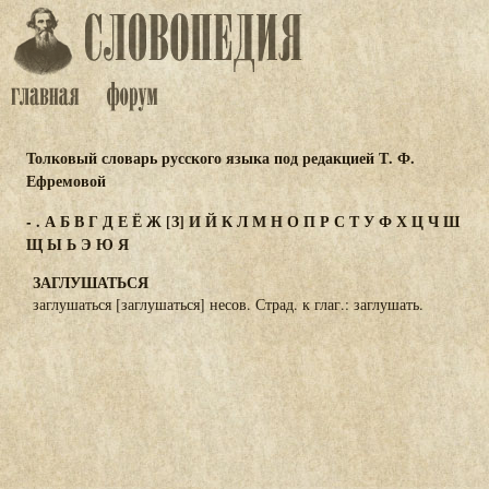
Толковый словарь русского языка под редакцией Т. Ф.
Ефремовой
-
.
А
Б
В
Г
Д
Е
Ё
Ж
[З]
И
Й
К
Л
М
Н
О
П
Р
С
Т
У
Ф
Х
Ц
Ч
Ш
Щ
Ы
Ь
Э
Ю
Я
ЗАГЛУШАТЬСЯ
заглушаться [заглушаться] несов. Страд. к глаг.: заглушать.