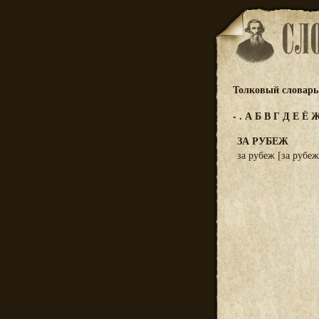
Толковый словарь 
-
.
А
Б
В
Г
Д
Е
Ё
ЗА РУБЕЖ
за рубеж [за рубеж