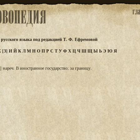
русского языка под редакцией Т. Ф. Ефремовой
Ж
[З]
И
Й
К
Л
М
Н
О
П
Р
С
Т
У
Ф
Х
Ц
Ч
Ш
Щ
Ы
Ь
Э
Ю
Я
] нареч. В иностранное государство; за границу.