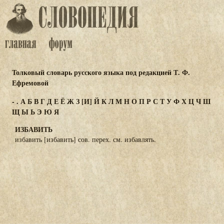
Толковый словарь русского языка под редакцией Т. Ф.
Ефремовой
-
.
А
Б
В
Г
Д
Е
Ё
Ж
З
[И]
Й
К
Л
М
Н
О
П
Р
С
Т
У
Ф
Х
Ц
Ч
Ш
Щ
Ы
Ь
Э
Ю
Я
ИЗБАВИТЬ
избавить [избавить] сов. перех. см. избавлять.