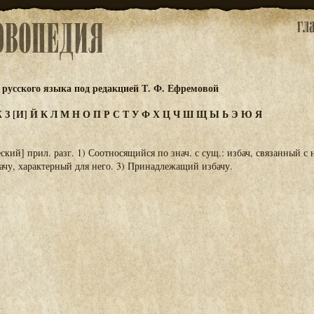
русского языка под редакцией Т. Ф. Ефремовой
Ж
З
[И]
Й
К
Л
М
Н
О
П
Р
С
Т
У
Ф
Х
Ц
Ч
Ш
Щ
Ы
Ь
Э
Ю
Я
ский] прил. разг. 1) Соотносящийся по знач. с сущ.: избач, связанный с 
чу, характерный для него. 3) Принадлежащий избачу.