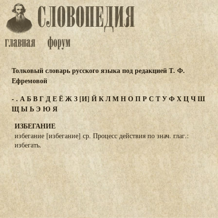
Толковый словарь русского языка под редакцией Т. Ф.
Ефремовой
-
.
А
Б
В
Г
Д
Е
Ё
Ж
З
[И]
Й
К
Л
М
Н
О
П
Р
С
Т
У
Ф
Х
Ц
Ч
Ш
Щ
Ы
Ь
Э
Ю
Я
ИЗБЕГАНИЕ
избегание [избегание] ср. Процесс действия по знач. глаг.:
избегать.