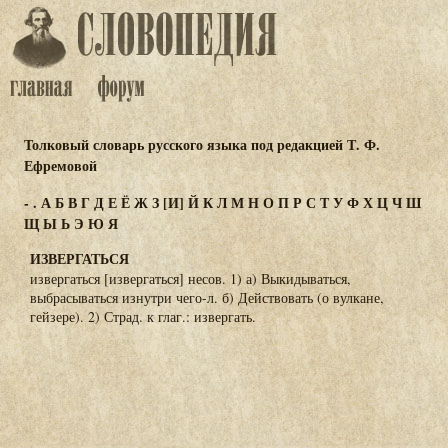
Толковый словарь русского языка под редакцией Т. Ф.
Ефремовой
-
.
А
Б
В
Г
Д
Е
Ё
Ж
З
[И]
Й
К
Л
М
Н
О
П
Р
С
Т
У
Ф
Х
Ц
Ч
Ш
Щ
Ы
Ь
Э
Ю
Я
ИЗВЕРГАТЬСЯ
извергаться [извергаться] несов. 1) а) Выкидываться,
выбрасываться изнутри чего-л. б) Действовать (о вулкане,
гейзере). 2) Страд. к глаг.: извергать.