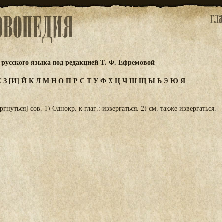
русского языка под редакцией Т. Ф. Ефремовой
Ж
З
[И]
Й
К
Л
М
Н
О
П
Р
С
Т
У
Ф
Х
Ц
Ч
Ш
Щ
Ы
Ь
Э
Ю
Я
ргнуться] сов. 1) Однокр. к глаг.: извергаться. 2) см. также извергаться.