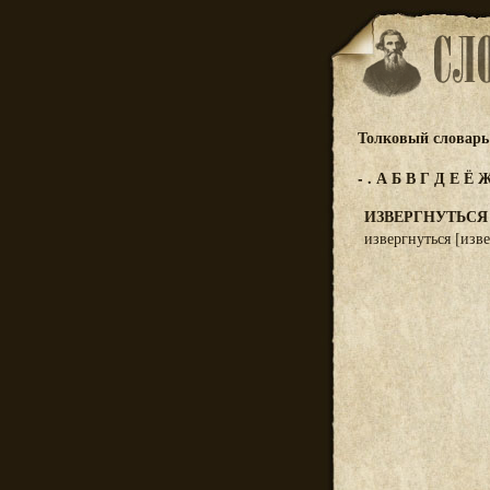
Толковый словарь 
-
.
А
Б
В
Г
Д
Е
Ё
ИЗВЕРГНУТЬСЯ
извергнуться [изве