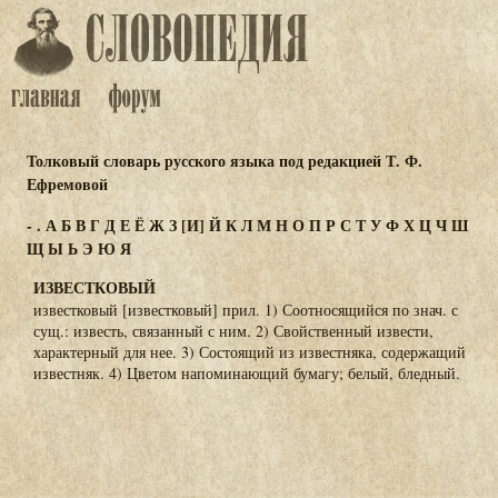
Толковый словарь русского языка под редакцией Т. Ф.
Ефремовой
-
.
А
Б
В
Г
Д
Е
Ё
Ж
З
[И]
Й
К
Л
М
Н
О
П
Р
С
Т
У
Ф
Х
Ц
Ч
Ш
Щ
Ы
Ь
Э
Ю
Я
ИЗВЕСТКОВЫЙ
известковый [известковый] прил. 1) Соотносящийся по знач. с
сущ.: известь, связанный с ним. 2) Свойственный извести,
характерный для нее. 3) Состоящий из известняка, содержащий
известняк. 4) Цветом напоминающий бумагу; белый, бледный.