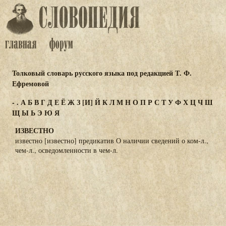
Толковый словарь русского языка под редакцией Т. Ф.
Ефремовой
-
.
А
Б
В
Г
Д
Е
Ё
Ж
З
[И]
Й
К
Л
М
Н
О
П
Р
С
Т
У
Ф
Х
Ц
Ч
Ш
Щ
Ы
Ь
Э
Ю
Я
ИЗВЕСТНО
известно [известно] предикатив О наличии сведений о ком-л.,
чем-л., осведомленности в чем-л.