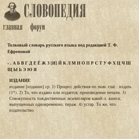
Толковый словарь русского языка под редакцией Т. Ф.
Ефремовой
-
.
А
Б
В
Г
Д
Е
Ё
Ж
З
[И]
Й
К
Л
М
Н
О
П
Р
С
Т
У
Ф
Х
Ц
Ч
Ш
Щ
Ы
Ь
Э
Ю
Я
ИЗДАНИЕ
издание [издание] ср. 1) Процесс действия по знач. глаг.: издать
(1*). 2) То, что издано или издается; произведение печати. 3)
Совокупность тождественных экземпляров какой-л. книги,
выпущенных одновременно; тираж. 4) устар. То же, что:
издательство.