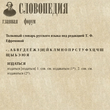
Толковый словарь русского языка под редакцией Т. Ф.
Ефремовой
-
.
А
Б
В
Г
Д
Е
Ё
Ж
З
[И]
Й
К
Л
М
Н
О
П
Р
С
Т
У
Ф
Х
Ц
Ч
Ш
Щ
Ы
Ь
Э
Ю
Я
ИЗДАТЬСЯ
издаться [издаться] 1. сов. см. издаваться (1*). 2. сов. см.
издаваться (2*).