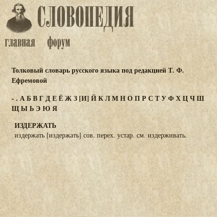
Толковый словарь русского языка под редакцией Т. Ф.
Ефремовой
-
.
А
Б
В
Г
Д
Е
Ё
Ж
З
[И]
Й
К
Л
М
Н
О
П
Р
С
Т
У
Ф
Х
Ц
Ч
Ш
Щ
Ы
Ь
Э
Ю
Я
ИЗДЕРЖАТЬ
издержать [издержать] сов. перех. устар. см. издерживать.