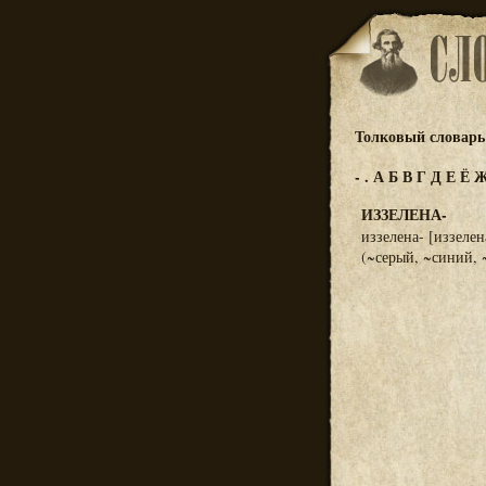
Толковый словарь 
-
.
А
Б
В
Г
Д
Е
Ё
ИЗЗЕЛЕНА-
иззелена- [иззеле
(~серый, ~синий, 