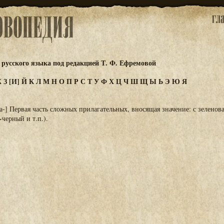
русского языка под редакцией Т. Ф. Ефремовой
Ж
З
[И]
Й
К
Л
М
Н
О
П
Р
С
Т
У
Ф
Х
Ц
Ч
Ш
Щ
Ы
Ь
Э
Ю
Я
на-] Первая часть сложных прилагательных, вносящая значение: с зеленов
~черный и т.п.).