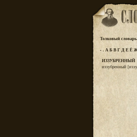
Толковый словарь 
-
.
А
Б
В
Г
Д
Е
Ё
ИЗЗУБРЕННЫЙ
иззубренный [изз