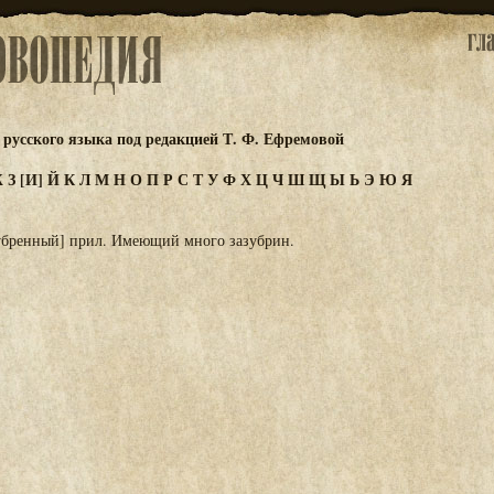
русского языка под редакцией Т. Ф. Ефремовой
Ж
З
[И]
Й
К
Л
М
Н
О
П
Р
С
Т
У
Ф
Х
Ц
Ч
Ш
Щ
Ы
Ь
Э
Ю
Я
убренный] прил. Имеющий много зазубрин.