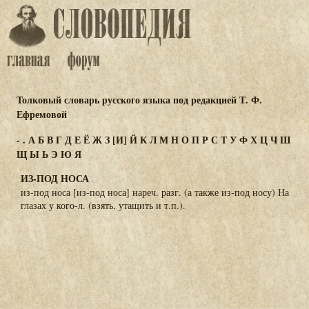
Толковый словарь русского языка под редакцией Т. Ф.
Ефремовой
-
.
А
Б
В
Г
Д
Е
Ё
Ж
З
[И]
Й
К
Л
М
Н
О
П
Р
С
Т
У
Ф
Х
Ц
Ч
Ш
Щ
Ы
Ь
Э
Ю
Я
ИЗ-ПОД НОСА
из-под носа [из-под носа] нареч. разг. (а также из-под носу) На
глазах у кого-л. (взять, утащить и т.п.).