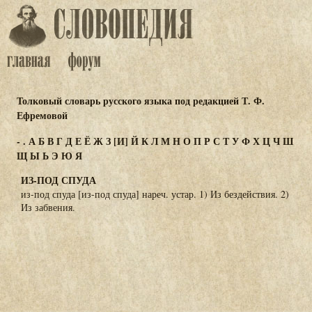
Толковый словарь русского языка под редакцией Т. Ф.
Ефремовой
-
.
А
Б
В
Г
Д
Е
Ё
Ж
З
[И]
Й
К
Л
М
Н
О
П
Р
С
Т
У
Ф
Х
Ц
Ч
Ш
Щ
Ы
Ь
Э
Ю
Я
ИЗ-ПОД СПУДА
из-под спуда [из-под спуда] нареч. устар. 1) Из бездействия. 2)
Из забвения.