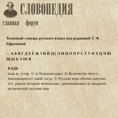
Толковый словарь русского языка под редакцией Т. Ф.
Ефремовой
-
.
А
Б
В
Г
Д
Е
Ё
Ж
З
И
Й
[К]
Л
М
Н
О
П
Р
С
Т
У
Ф
Х
Ц
Ч
Ш
Щ
Ы
Ь
Э
Ю
Я
КАДЬ
кадь ж. устар. 1) а) Большая кадка. б) Количество чего-л.,
вмещающееся в такой сосуд. 2) Русская мера объема сыпучих
тел, равная четырем четверикам, применявшаяся до введения
метрической системы мер.