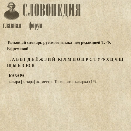
Толковый словарь русского языка под редакцией Т. Ф.
Ефремовой
-
.
А
Б
В
Г
Д
Е
Ё
Ж
З
И
Й
[К]
Л
М
Н
О
П
Р
С
Т
У
Ф
Х
Ц
Ч
Ш
Щ
Ы
Ь
Э
Ю
Я
КАЗАРА
казара [казара] ж. местн. То же, что: казарка (1*).