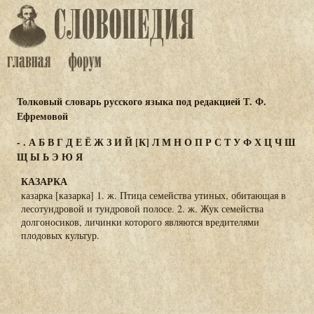
Толковый словарь русского языка под редакцией Т. Ф.
Ефремовой
-
.
А
Б
В
Г
Д
Е
Ё
Ж
З
И
Й
[К]
Л
М
Н
О
П
Р
С
Т
У
Ф
Х
Ц
Ч
Ш
Щ
Ы
Ь
Э
Ю
Я
КАЗАРКА
казарка [казарка] 1. ж. Птица семейства утиных, обитающая в
лесотундровой и тундровой полосе. 2. ж. Жук семейства
долгоносиков, личинки которого являются вредителями
плодовых культур.