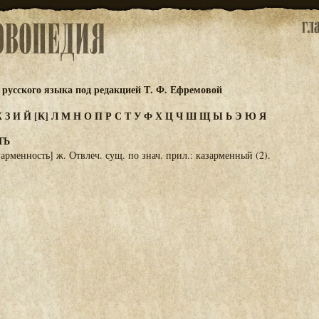
русского языка под редакцией Т. Ф. Ефремовой
Ж
З
И
Й
[К]
Л
М
Н
О
П
Р
С
Т
У
Ф
Х
Ц
Ч
Ш
Щ
Ы
Ь
Э
Ю
Я
ТЬ
арменность] ж. Отвлеч. сущ. по знач. прил.: казарменный (2).