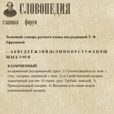
Толковый словарь русского языка под редакцией Т. Ф.
Ефремовой
-
.
А
Б
В
Г
Д
Е
Ё
Ж
З
И
Й
[К]
Л
М
Н
О
П
Р
С
Т
У
Ф
Х
Ц
Ч
Ш
Щ
Ы
Ь
Э
Ю
Я
КАЗАРМЕННЫЙ
казарменный [казарменный] прил. 1) Соотносящийся по знач. с
сущ.: казарма, связанный с ним. 2) а) Свойственный казарме,
характерный для нее. б) перен. разг. Грубый, пошлый. 3)
Принадлежащий казарме. 4) Внешним или иным видом
напоминающий казарму.