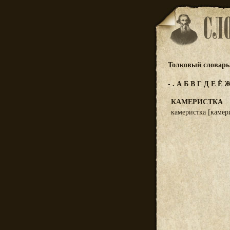
Толковый словарь 
-
.
А
Б
В
Г
Д
Е
Ё
КАМЕРИСТКА
камеристка [камер