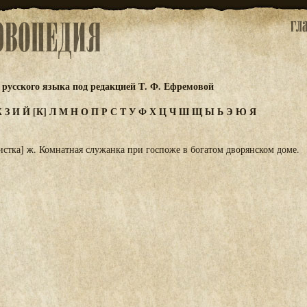
русского языка под редакцией Т. Ф. Ефремовой
Ж
З
И
Й
[К]
Л
М
Н
О
П
Р
С
Т
У
Ф
Х
Ц
Ч
Ш
Щ
Ы
Ь
Э
Ю
Я
истка] ж. Комнатная служанка при госпоже в богатом дворянском доме.