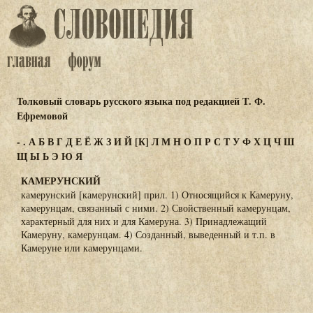
Толковый словарь русского языка под редакцией Т. Ф.
Ефремовой
-
.
А
Б
В
Г
Д
Е
Ё
Ж
З
И
Й
[К]
Л
М
Н
О
П
Р
С
Т
У
Ф
Х
Ц
Ч
Ш
Щ
Ы
Ь
Э
Ю
Я
КАМЕРУНСКИЙ
камерунский [камерунский] прил. 1) Относящийся к Камеруну,
камерунцам, связанный с ними. 2) Свойственный камерунцам,
характерный для них и для Камеруна. 3) Принадлежащий
Камеруну, камерунцам. 4) Созданный, выведенный и т.п. в
Камеруне или камерунцами.