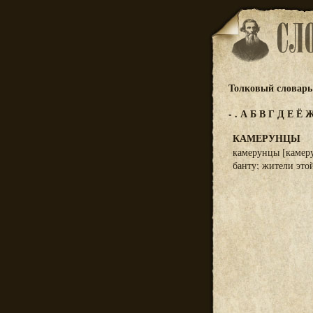
Толковый словарь 
-
.
А
Б
В
Г
Д
Е
Ё
КАМЕРУНЦЫ
камерунцы [камеру
банту; жители это