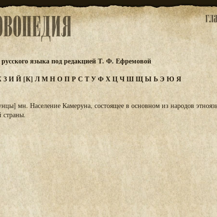
русского языка под редакцией Т. Ф. Ефремовой
Ж
З
И
Й
[К]
Л
М
Н
О
П
Р
С
Т
У
Ф
Х
Ц
Ч
Ш
Щ
Ы
Ь
Э
Ю
Я
нцы] мн. Население Камеруна, состоящее в основном из народов этноя
й страны.