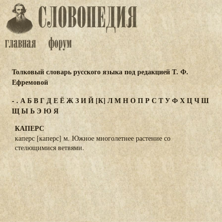
Толковый словарь русского языка под редакцией Т. Ф.
Ефремовой
-
.
А
Б
В
Г
Д
Е
Ё
Ж
З
И
Й
[К]
Л
М
Н
О
П
Р
С
Т
У
Ф
Х
Ц
Ч
Ш
Щ
Ы
Ь
Э
Ю
Я
КАПЕРС
каперс [каперс] м. Южное многолетнее растение со
стелющимися ветвями.